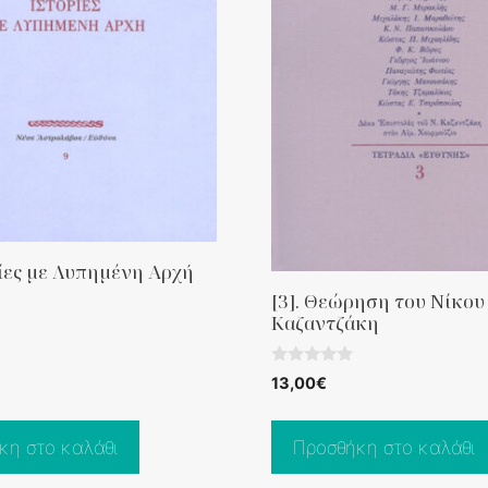
ρίες με Λυπημένη Αρχή
[3]. Θεώρηση του Νίκου
Καζαντζάκη
0
13,00
€
o
u
t
o
κη στο καλάθι
Προσθήκη στο καλάθι
f
5