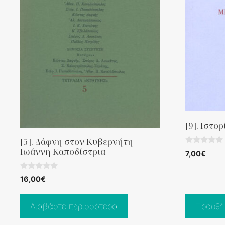
[9]. Ιστο
[5]. Δάφνη στον Κυβερνήτη
Ιωάννη Καποδίστρια
0
7,00
€
o
u
t
0
o
16,00
€
o
f
u
5
t
o
Διαβάστε περισσότερα
Προσθή
f
5