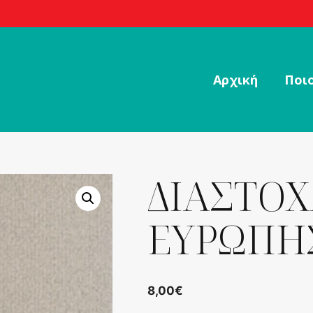
Αρχική
Ποιο
ΔΙΑΣΤΟ
ΕΥΡΩΠΗ
8,00
€