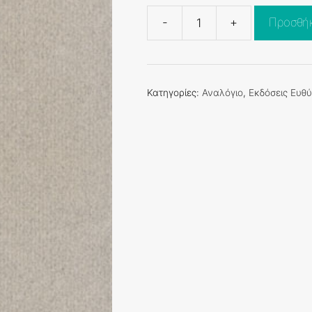
-
+
Προσθήκ
ΔΙΑΣΤΟΧΑΣΜΟΣ
ΤΗΣ
ΕΥΡΩΠΗΣ
ποσότητα
Κατηγορίες:
Αναλόγιο
,
Εκδόσεις Ευθ