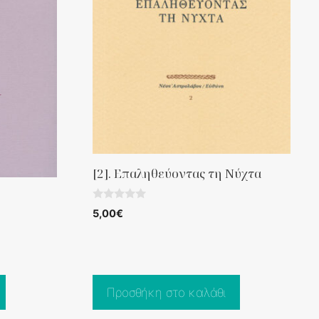
[2]. Επαληθεύοντας τη Νύχτα
0
5,00
€
o
u
t
o
f
5
Προσθήκη στο καλάθι