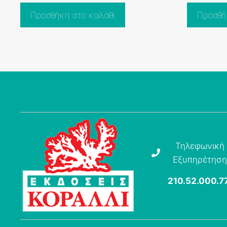
f
5
Προσθήκη στο καλάθι
Προσθή
Τηλεφωνική
Εξυπηρέτηση
210.52.000.7