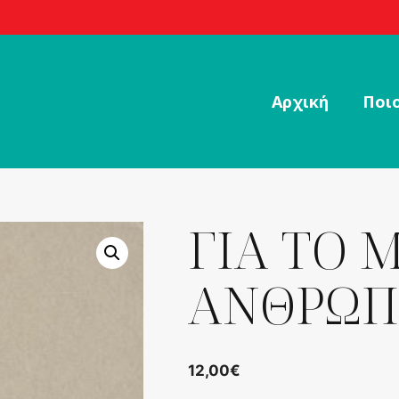
Αρχική
Ποιο
ΓΙΑ ΤΟ 
ΑΝΘΡΩΠ
12,00
€