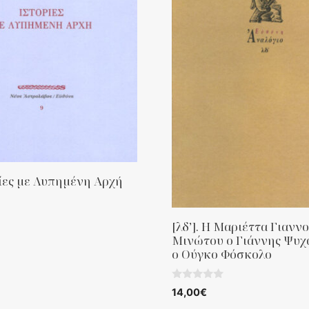
ρίες με Λυπημένη Αρχή
[λδ’]. Η Μαριέττα Γιανν
Μινώτου ο Γιάννης Ψυχ
ο Ούγκο Φόσκολο
0
14,00
€
o
u