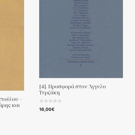
[4]. Προσφορά στον Άγγελο
Τερζάκη
οπούλου –
άρης και
0
16,00
€
o
u
t
o
f
5