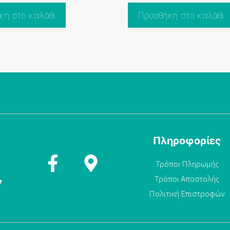
t
o
κη στο καλάθι
Προσθήκη στο καλάθι
f
5
Πληροφορίες
Τρόποι Πληρωμής
Τρόποι Αποστολής
7
Πολιτική Επιστροφών