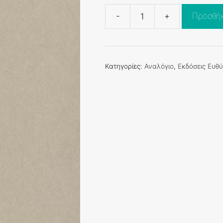
-
+
Προσθήκ
ΓΙΑ
ΤΟ
ΜΥΣΤΗΡΙΟ
ΤΟΥ
Κατηγορίες:
Αναλόγιο
,
Εκδόσεις Ευθ
ΑΝΘΡΩΠΟΥ
ποσότητα