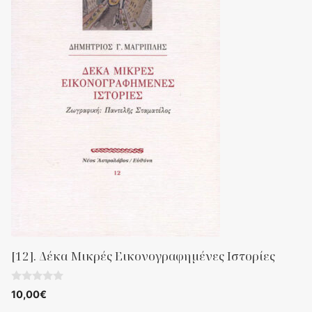
[12]. Δέκα Μικρές Εικονογραφημένες Ιστορίες
0
10,00
€
o
u