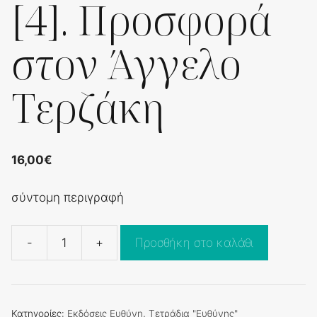
[4]. Προσφορά
στον Άγγελο
Τερζάκη
16,00
€
σύντομη περιγραφή
-
+
Προσθήκη στο καλάθι
[4].
Προσφορά
στον
Άγγελο
Κατηγορίες:
Εκδόσεις Ευθύνη
,
Τετράδια "Ευθύνης"