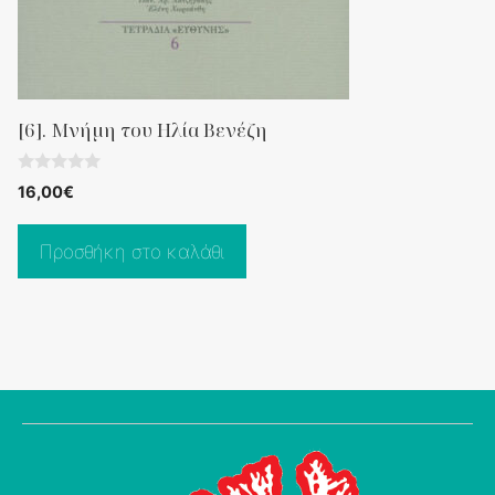
[6]. Μνήμη του Ηλία Βενέζη
0
16,00
€
o
u
t
o
Προσθήκη στο καλάθι
f
5