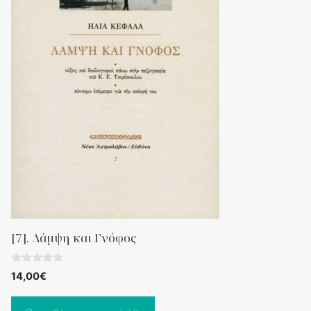
[7]. Λάμψη και Γνόφος
0
14,00
€
o
u
t
o