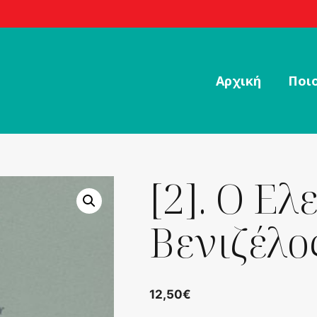
Αρχική
Ποιο
[2]. Ο Ελ
Βενιζέλο
12,50
€