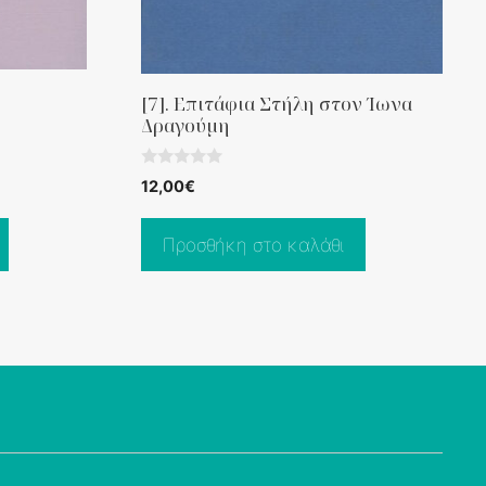
[7]. Επιτάφια Στήλη στον Ίωνα
Δραγούμη
0
12,00
€
o
u
t
o
Προσθήκη στο καλάθι
f
5