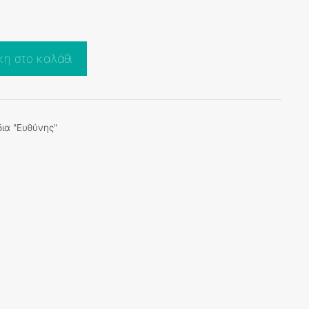
η στο καλάθι
ια "Ευθύνης"