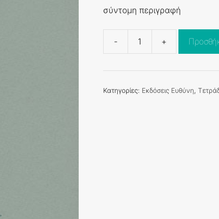
σύντομη περιγραφή
-
+
Προσθήκ
[2].
Ο
Ελευθέριος
Βενιζέλος
Κατηγορίες:
Εκδόσεις Ευθύνη
,
Τετράδ
σήμερα
ποσότητα