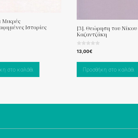
α Μικρές
αφημένες Ιστορίες
[3]. Θεώρηση του Νίκου
Καζαντζάκη
0
13,00
€
o
u
t
o
κη στο καλάθι
Προσθήκη στο καλάθι
f
5