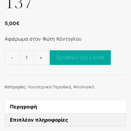
137
5,00
€
Αφιέρωμα στον Φώτη Κόντογλου
-
+
Προσθήκη στο καλάθι
Φιλολογική
τ.
137
ποσότητα
Κατηγορίες:
Λογοτεχνικά Περιοδικά
,
Φιλολογική
Περιγραφή
Επιπλέον πληροφορίες