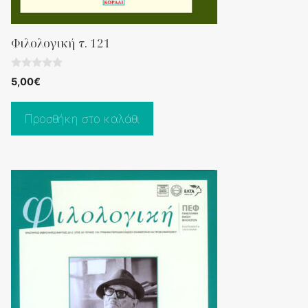
Φιλολογική τ. 121
0
5,00
€
o
u
t
o
Προσθήκη στο καλάθι
f
5