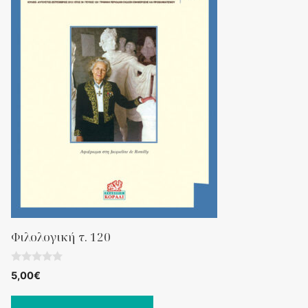
Φιλολογική τ. 120
0
5,00
€
o
u
t