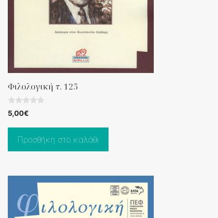
Φιλολογική τ. 125
0
5,00
€
o
u
t
o
Προσθήκη στο καλάθι
f
5