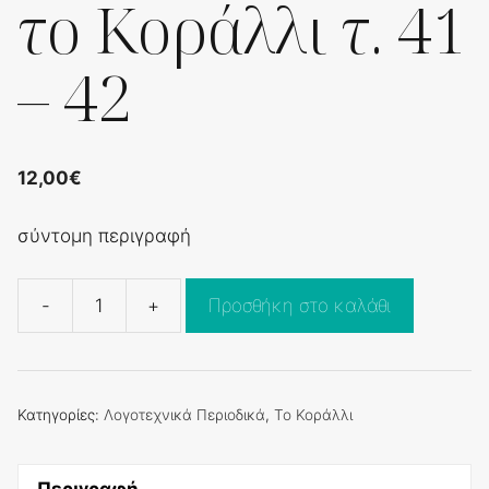
το Κοράλλι τ. 41
– 42
12,00
€
σύντομη περιγραφή
-
+
Προσθήκη στο καλάθι
το
Κοράλλι
τ.
41
Κατηγορίες:
Λογοτεχνικά Περιοδικά
,
Το Κοράλλι
-
42
Περιγραφή