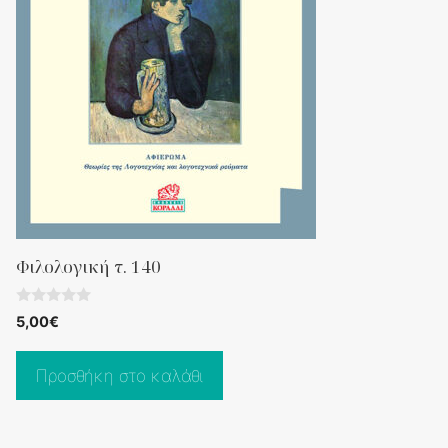
Φιλολογική τ. 140
0
5,00
€
o
u
t
o
Προσθήκη στο καλάθι
f
5