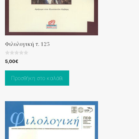
Φιλολογική τ. 125
0
5,00
€
o
u
t
o
Προσθήκη στο καλάθι
f
5