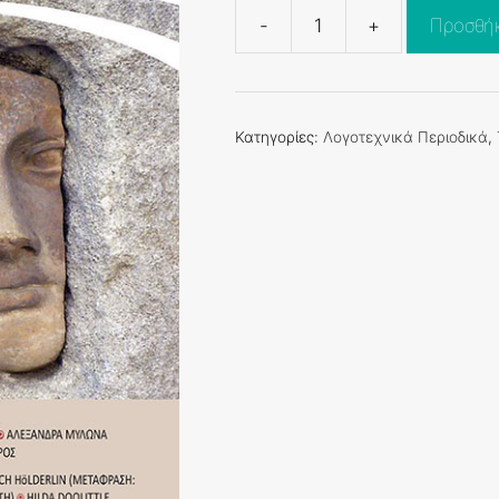
-
+
Προσθήκ
το
κοράλλι
τ.11
ποσότητα
Κατηγορίες:
Λογοτεχνικά Περιοδικά
,