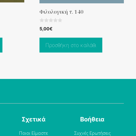
Φιλολογική τ. 140
0
5,00
€
o
u
t
o
Προσθήκη στο καλάθι
f
5
Σχετικά
Βοήθεια
Ποιοι Είμαστε
Συχνές Ερωτήσεις