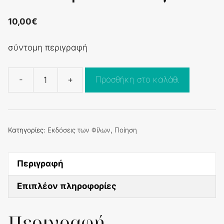
10,00
€
σύντομη περιγραφή
-
+
Προσθήκη στο καλάθι
Το
Ιερό
Τανγκό
ποσότητα
Κατηγορίες:
Εκδόσεις των Φίλων
,
Ποίηση
Περιγραφή
Επιπλέον πληροφορίες
Περιγραφή