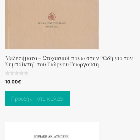
Μελετήματα – Στοχασμοί πάνω στην “Ωδή για τον
Συμπαίκτη” του Γιώργου Γεωργούση
0
10,00
€
o
u
t
o
Προσθήκη στο καλάθι
f
5