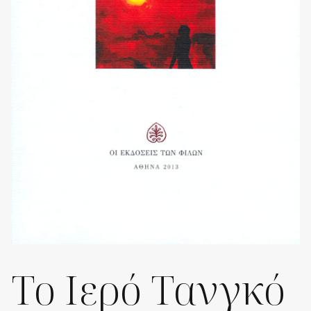
Το Ιερό Τανγκό