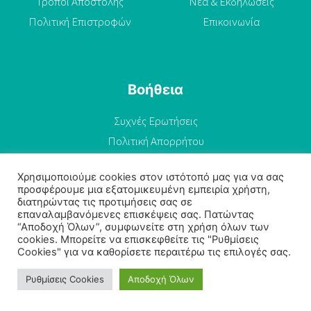
Τρόποι Αποστολής
Νέα & Εκδηλώσεις
Πολιτική Επιστροφών
Επικοινωνία
Βοήθεια
Συχνές Ερωτήσεις
Πολιτική Απορρήτου
Όροι Χρήσης
Χρησιμοποιούμε cookies στον ιστότοπό μας για να σας
προσφέρουμε μια εξατομικευμένη εμπειρία χρήστη,
διατηρώντας τις προτιμήσεις σας σε
επαναλαμβανόμενες επισκέψεις σας. Πατώντας
“Αποδοχή Όλων”, συμφωνείτε στη χρήση όλων των
cookies. Μπορείτε να επισκεφθείτε τις "Ρυθμίσεις
Cookies" για να καθορίσετε περαιτέρω τις επιλογές σας.
© 2026 Εκδόσεις Κοράλλι | Powered by TRex
Προσθήκη στο καλάθι
Ρυθμίσεις Cookies
Αποδοχή Όλων
10,00
€