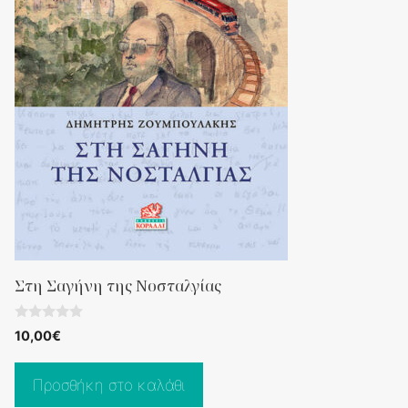
Στη Σαγήνη της Νοσταλγίας
0
10,00
€
o
u
t
o
Προσθήκη στο καλάθι
f
5