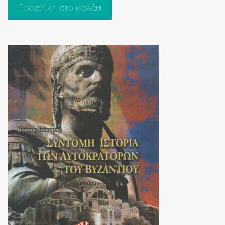
o
Προσθήκη στο καλάθι
f
5