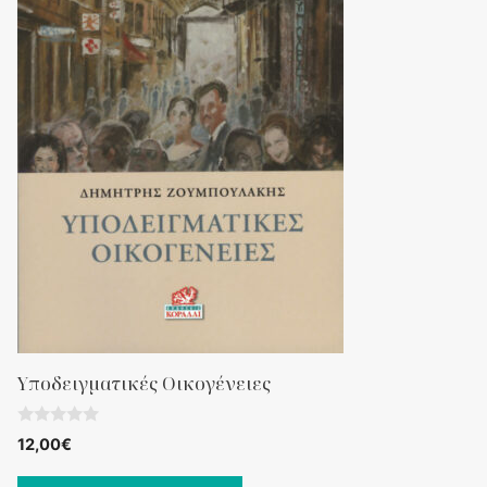
Υποδειγματικές Οικογένειες
0
12,00
€
o
u
t