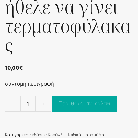
ήθελε να γίνει
τερματοφύλακα
ς
10,00
€
σύντομη περιγραφή
-
+
Προσθήκη στο καλάθι
Ο
γάτος
που
ήθελε
Κατηγορίες:
Εκδόσεις Κοράλλι
,
Παιδικά Παραμύθια