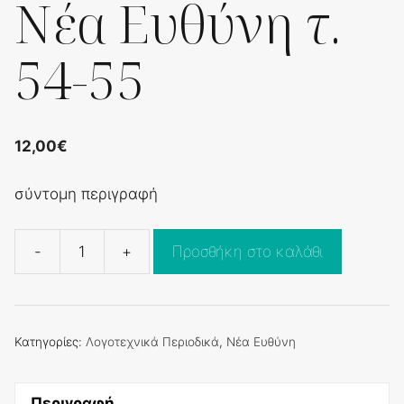
Νέα Ευθύνη τ.
54-55
12,00
€
σύντομη περιγραφή
-
+
Προσθήκη στο καλάθι
Νέα
Ευθύνη
τ.
54-
Κατηγορίες:
Λογοτεχνικά Περιοδικά
,
Νέα Ευθύνη
55
ποσότητα
Περιγραφή