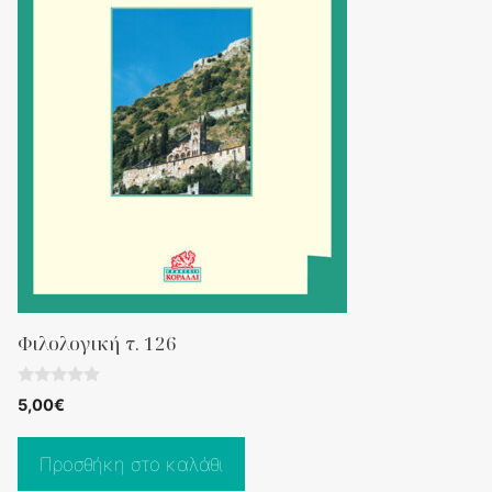
Φιλολογική τ. 126
0
5,00
€
o
u
t
o
Προσθήκη στο καλάθι
f
5