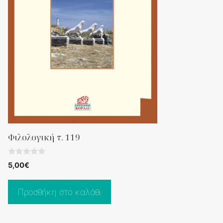
Φιλολογική τ. 119
0
5,00
€
o
u
t
o
Προσθήκη στο καλάθι
f
5