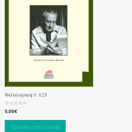
Φιλολογική τ. 121
0
5,00
€
o
u
t
o
Προσθήκη στο καλάθι
f