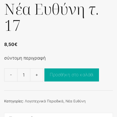
Νέα Ευθύνη τ.
17
8,50
€
σύντομη περιγραφή
-
+
Προσθήκη στο καλάθι
Νέα
Ευθύνη
τ.
17
Κατηγορίες:
Λογοτεχνικά Περιοδικά
,
Νέα Ευθύνη
ποσότητα