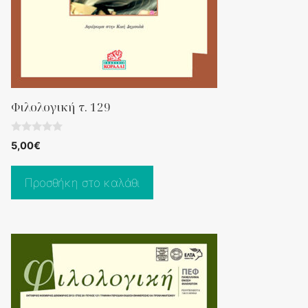
Φιλολογική τ. 129
0
5,00
€
o
u
t
o
Προσθήκη στο καλάθι
f
5