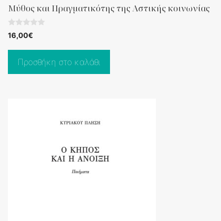
Μύθος και Πραγματικότης της Αστικής κοινωνίας
0
16,00
€
o
u
t
o
Προσθήκη στο καλάθι
f
5