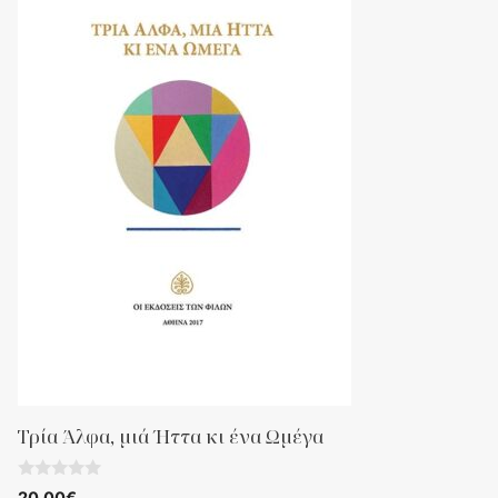
Τρία Άλφα, μιά Ήττα κι ένα Ωμέγα
0