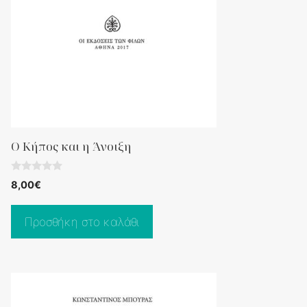
Ο Κήπος και η Άνοιξη
0
8,00
€
o
u
t
o
Προσθήκη στο καλάθι
f
5