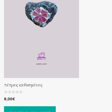
πέτρες ανθισμένες
0
8,00
€
o
u
t
o