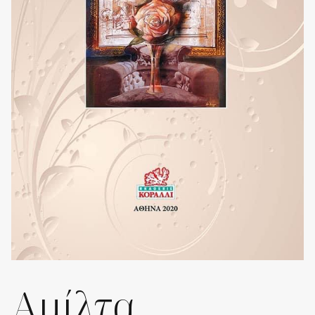
Αμίλτα