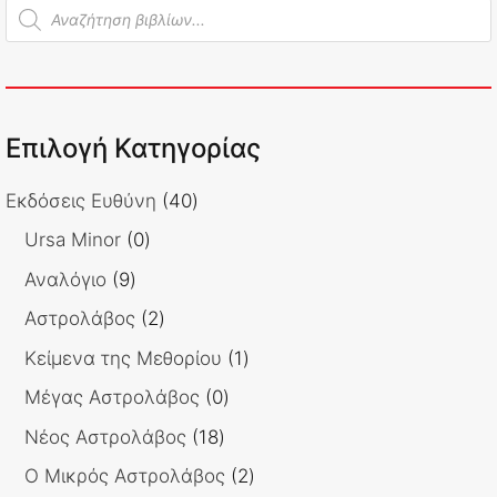
Products
search
Επιλογή Κατηγορίας
40
Εκδόσεις Ευθύνη
40
προϊόντα
0
Ursa Minor
0
προϊόντα
9
Αναλόγιο
9
προϊόντα
2
Αστρολάβος
2
προϊόντα
1
Κείμενα της Μεθορίου
1
προϊόν
0
Μέγας Αστρολάβος
0
προϊόντα
18
Νέος Αστρολάβος
18
προϊόντα
2
Ο Μικρός Αστρολάβος
2