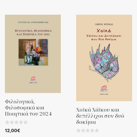
Φιλολογικά,
Φιλοσοφικά και
Χοϊκά Χάϊκου και
Ποιητικά του 2024
δεπέλλιχοι συν δυό
δοκίμια
0
12,00
€
o
0