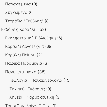
προϊόντα
0
Παρακείμενα
0
προϊόντα
0
Συγκείμενα
0
προϊόντα
8
Τετράδια "Ευθύνης"
8
προϊόντα
153
Εκδόσεις Κοράλλι
153
προϊόντα
6
Εκκλησιαστική Βιβλιοθήκη
6
προϊόντα
69
Κοράλλι Λογοτεχνία
69
προϊόντα
21
Κοράλλι Ποίηση
21
προϊόντα
3
Παιδικά Παραμύθια
3
προϊόντα
38
Πανεπιστημιακά
38
προϊόντα
15
Γεωλογία - Παλαιοντολογία
15
προϊόντα
9
Τεχνικές Εκδόσεις
9
προϊόντα
9
Χημεία - Φαρμακευτική
9
προϊόντα
9
Τόμοι Συνεδρίων Π.Ε.Φ.
9