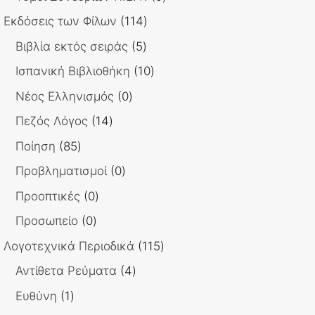
προϊόντα
114
Εκδόσεις των Φίλων
114
προϊόντα
5
Βιβλία εκτός σειράς
5
προϊόντα
10
Ισπανική Βιβλιοθήκη
10
προϊόντα
0
Νέος Ελληνισμός
0
προϊόντα
14
Πεζός Λόγος
14
προϊόντα
85
Ποίηση
85
προϊόντα
0
Προβληματισμοί
0
προϊόντα
0
Προοπτικές
0
προϊόντα
0
Προσωπείο
0
προϊόντα
115
Λογοτεχνικά Περιοδικά
115
προϊόντα
4
Αντίθετα Ρεύματα
4
προϊόντα
1
Ευθύνη
1
προϊόν