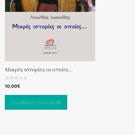
Μικρές ιστορίες οι οποίες…
0
10,00
€
o
u
t
o
Προσθήκη στο καλάθι
f
5