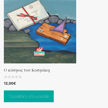
Ο κόσμος του Κοσμάκη
0
12,00
€
o
u
t
o
Προσθήκη στο καλάθι
f
5