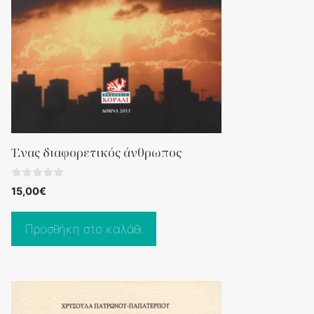
Ένας διαφορετικός άνθρωπος
0
15,00
€
o
u
t
o
Προσθήκη στο καλάθι
f
5