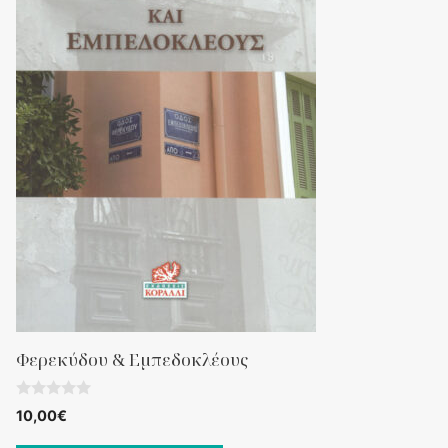
Φερεκύδου & Εμπεδοκλέους
0
10,00
€
o
u